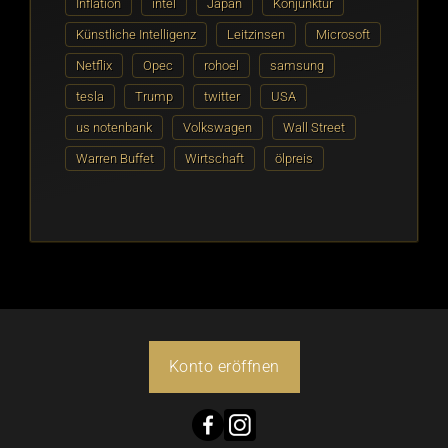
Inflation
intel
Japan
Konjunktur
Künstliche Intelligenz
Leitzinsen
Microsoft
Netflix
Opec
rohoel
samsung
tesla
Trump
twitter
USA
us notenbank
Volkswagen
Wall Street
Warren Buffet
Wirtschaft
ölpreis
Konto eröffnen