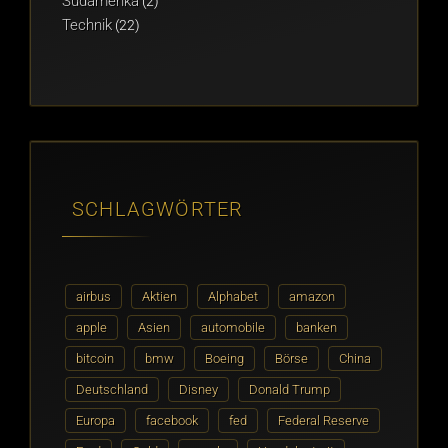
Südamerika
(2)
Technik
(22)
SCHLAGWÖRTER
airbus
Aktien
Alphabet
amazon
apple
Asien
automobile
banken
bitcoin
bmw
Boeing
Börse
China
Deutschland
Disney
Donald Trump
Europa
facebook
fed
Federal Reserve