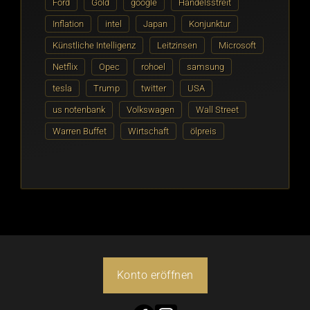
Ford
Gold
google
Handelsstreit
Inflation
intel
Japan
Konjunktur
Künstliche Intelligenz
Leitzinsen
Microsoft
Netflix
Opec
rohoel
samsung
tesla
Trump
twitter
USA
us notenbank
Volkswagen
Wall Street
Warren Buffet
Wirtschaft
ölpreis
Konto eröffnen