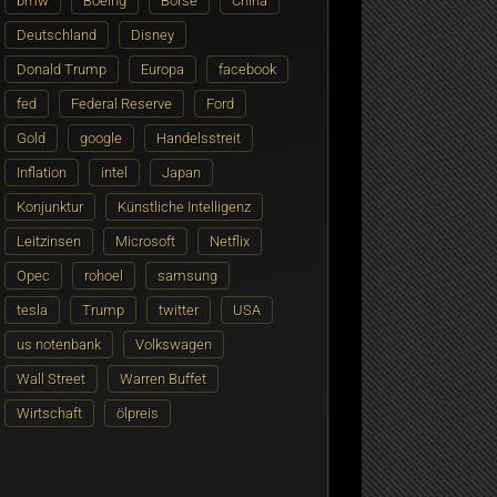
bmw
Boeing
Börse
China
Deutschland
Disney
Donald Trump
Europa
facebook
fed
Federal Reserve
Ford
Gold
google
Handelsstreit
Inflation
intel
Japan
Konjunktur
Künstliche Intelligenz
Leitzinsen
Microsoft
Netflix
Opec
rohoel
samsung
tesla
Trump
twitter
USA
us notenbank
Volkswagen
Wall Street
Warren Buffet
Wirtschaft
ölpreis