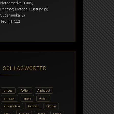
Nordamerika
(1'095)
Pharma; Biotech; Rüstung
(3)
Südamerika
(2)
Technik
(22)
SCHLAGWÖRTER
airbus
Aktien
Alphabet
amazon
apple
Asien
automobile
banken
bitcoin