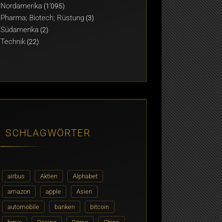
Nordamerika
(1'095)
Pharma; Biotech; Rüstung
(3)
Südamerika
(2)
Technik
(22)
SCHLAGWÖRTER
airbus
Aktien
Alphabet
amazon
apple
Asien
automobile
banken
bitcoin