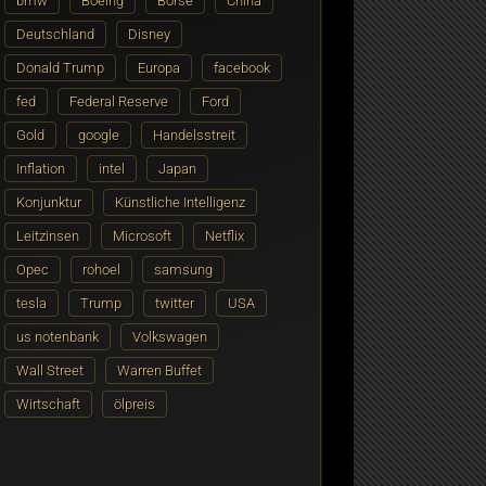
bmw
Boeing
Börse
China
Deutschland
Disney
Donald Trump
Europa
facebook
fed
Federal Reserve
Ford
Gold
google
Handelsstreit
Inflation
intel
Japan
Konjunktur
Künstliche Intelligenz
Leitzinsen
Microsoft
Netflix
Opec
rohoel
samsung
tesla
Trump
twitter
USA
us notenbank
Volkswagen
Wall Street
Warren Buffet
Wirtschaft
ölpreis