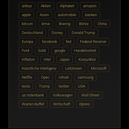
airbus
Aktien
Alphabet
amazon
apple
Asien
automobile
banken
bitcoin
bmw
Boeing
Börse
China
Deutschland
Disney
Donald Trump
Europa
facebook
fed
Federal Reserve
Ford
Gold
google
Handelsstreit
Inflation
intel
Japan
Konjunktur
Künstliche Intelligenz
Leitzinsen
Microsoft
Netflix
Opec
rohoel
samsung
tesla
Trump
twitter
USA
us notenbank
Volkswagen
Wall Street
Warren Buffet
Wirtschaft
ölpreis