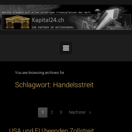
Skip to main content
You are browsing archives for
Schlagwort:
Handelsstreit
1
2
3
Nächster
USA und EU beenden Zollstreit