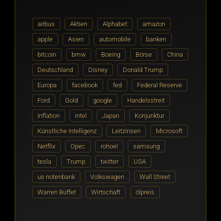
airbus
Aktien
Alphabet
amazon
apple
Asien
automobile
banken
bitcoin
bmw
Boeing
Börse
China
Deutschland
Disney
Donald Trump
Europa
facebook
fed
Federal Reserve
Ford
Gold
google
Handelsstreit
Inflation
intel
Japan
Konjunktur
Künstliche Intelligenz
Leitzinsen
Microsoft
Netflix
Opec
rohoel
samsung
tesla
Trump
twitter
USA
us notenbank
Volkswagen
Wall Street
Warren Buffet
Wirtschaft
ölpreis