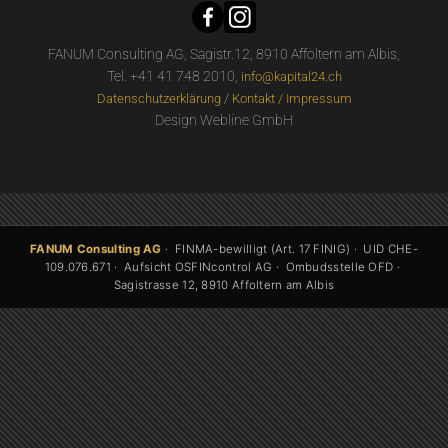
FANUM Consulting AG, Sagistr.12, 8910 Affoltern am Albis,
Tel. +41 41 748 2010,
info@kapital24.ch
/
Datenschutzerklärung
Kontakt / Impressum
Design Webline GmbH
FANUM Consulting AG
· FINMA-bewilligt (Art. 17 FINIG) · UID CHE-
109.076.671 · Aufsicht OSFINcontrol AG · Ombudsstelle OFD ·
Sagistrasse 12, 8910 Affoltern am Albis