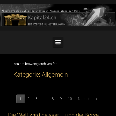
Skip to main content
You are browsing archives for
Kategorie:
Allgemein
1
2
3
…
8
9
10
Nächster
Die Welt wird heisser – und die Börse