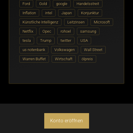
Ford
Gold
google
Handelsstreit
Inflation
intel
Japan
Konjunktur
Künstliche Intelligenz
Leitzinsen
Microsoft
Netflix
Opec
rohoel
samsung
tesla
Trump
twitter
USA
us notenbank
Volkswagen
Wall Street
Warren Buffet
Wirtschaft
ölpreis
Konto eröffnen