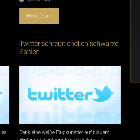
Weiterlesen
Twitter schreibt endlich schwarze
Zahlen
 es
Der kleine weiße Flugkünstler auf blauem
Hintergrund entpuppte sich bislang als