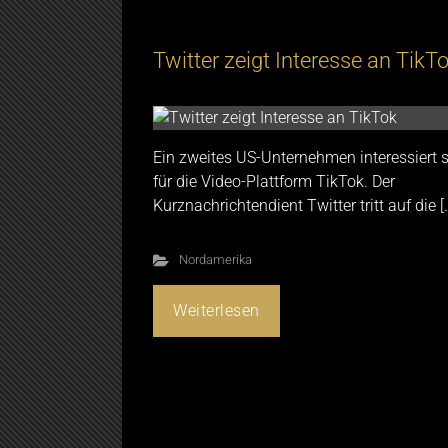
Twitter zeigt Interesse an TikT
Ein zweites US-Unternehmen interessiert 
für die Video-Plattform TikTok. Der
Kurznachrichtendient Twitter tritt auf die [
Nordamerika
Weiterlesen