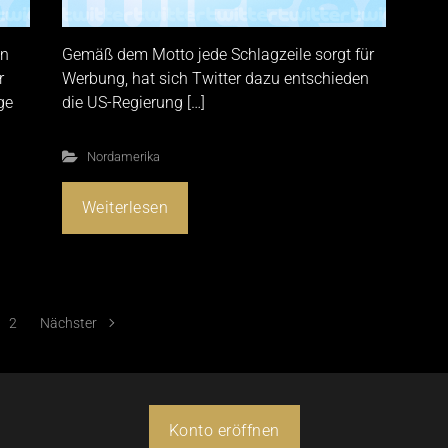
en
Gemäß dem Motto jede Schlagzeile sorgt für
r
Werbung, hat sich Twitter dazu entschieden
ge
die US-Regierung […]
Nordamerika
Weiterlesen
2
Nächster
Konto eröffnen