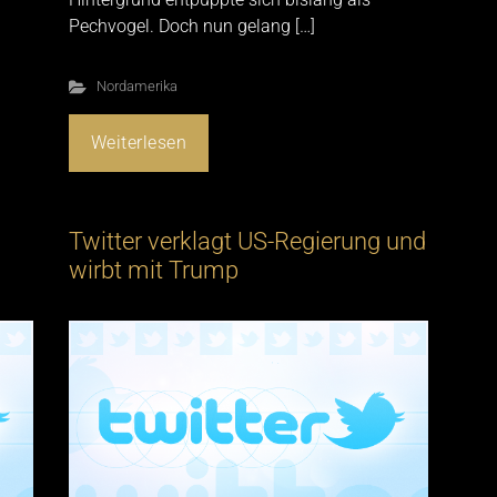
Pechvogel. Doch nun gelang […]
Nordamerika
Weiterlesen
Twitter verklagt US-Regierung und
wirbt mit Trump