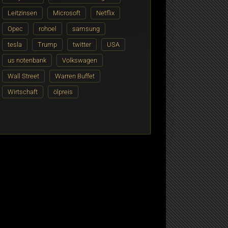
Leitzinsen
Microsoft
Netflix
Opec
rohoel
samsung
tesla
Trump
twitter
USA
us notenbank
Volkswagen
Wall Street
Warren Buffet
Wirtschaft
ölpreis