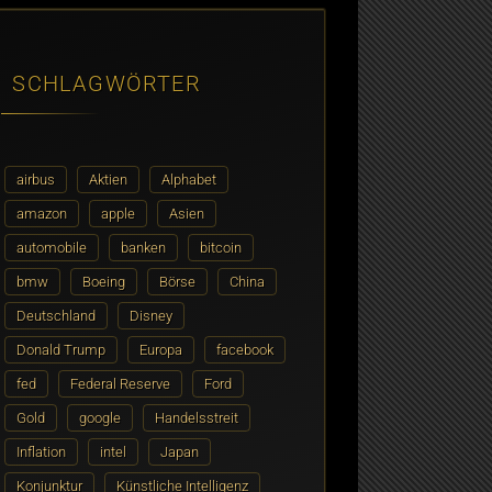
SCHLAGWÖRTER
airbus
Aktien
Alphabet
amazon
apple
Asien
automobile
banken
bitcoin
bmw
Boeing
Börse
China
Deutschland
Disney
Donald Trump
Europa
facebook
fed
Federal Reserve
Ford
Gold
google
Handelsstreit
Inflation
intel
Japan
Konjunktur
Künstliche Intelligenz