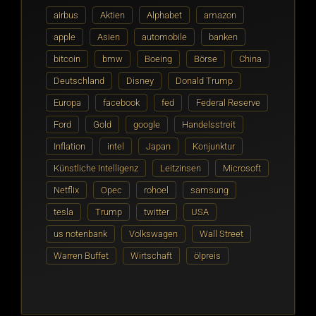
airbus
Aktien
Alphabet
amazon
apple
Asien
automobile
banken
bitcoin
bmw
Boeing
Börse
China
Deutschland
Disney
Donald Trump
Europa
facebook
fed
Federal Reserve
Ford
Gold
google
Handelsstreit
Inflation
intel
Japan
Konjunktur
Künstliche Intelligenz
Leitzinsen
Microsoft
Netflix
Opec
rohoel
samsung
tesla
Trump
twitter
USA
us notenbank
Volkswagen
Wall Street
Warren Buffet
Wirtschaft
ölpreis