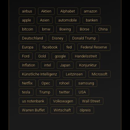
airbus
Aktien
Alphabet
amazon
apple
Asien
automobile
banken
bitcoin
bmw
Boeing
Börse
China
Deutschland
Disney
Donald Trump
Europa
facebook
fed
Federal Reserve
Ford
Gold
google
Handelsstreit
Inflation
intel
Japan
Konjunktur
Künstliche Intelligenz
Leitzinsen
Microsoft
Netflix
Opec
rohoel
samsung
tesla
Trump
twitter
USA
us notenbank
Volkswagen
Wall Street
Warren Buffet
Wirtschaft
ölpreis