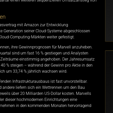
artal einen weiteren sequenziellen Umsatzanstieg von
ten
resvertrag mit Amazon zur Entwicklung
ste Generation seiner Cloud-Systeme abgeschlossen
Cloud-Computing-Märkten weiter gefestigt.
nnen, ihre Gewinnprognosen für Marvell anzuheben.
uartal sind um fast 16 % gestiegen und Analysten
en Zeiträume einstimmig angehoben. Der Jahresumsatz
 40 % steigen – während der Gewinn pro Aktie in den
lich um 33,74 % jährlich wachsen wird.
enden Infrastrukturausbaus ist fast unvorstellbar.
 andere liefern sich ein Wettrennen um den Bau
eweils über 20 Milliarden US-Dollar kosten. Marvells
ler dieser hochmodernen Einrichtungen eine
ternehmen in den kommenden Monaten hervorragend