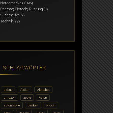
Nordamerika
(1'095)
Pharma; Biotech; Rüstung
(3)
Südamerika
(2)
Technik
(22)
SCHLAGWÖRTER
airbus
Aktien
Alphabet
amazon
apple
Asien
automobile
banken
bitcoin