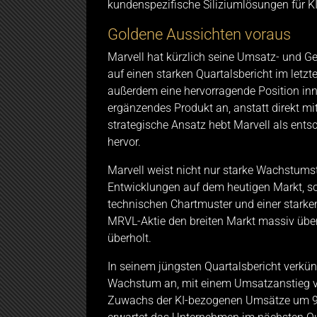
kundenspezifische Siliziumlösungen für KI
Goldene Aussichten voraus
Marvell hat kürzlich seine Umsatz- und G
auf einen starken Quartalsbericht im let
außerdem eine hervorragende Position inner
ergänzendes Produkt an, anstatt direkt mi
strategische Ansatz hebt Marvell als en
hervor.
Marvell weist nicht nur starke Wachstumst
Entwicklungen auf dem heutigen Markt, 
technischen Chartmuster und einer starken
MRVL-Aktie den breiten Markt massiv übert
überholt.
In seinem jüngsten Quartalsbericht verkü
Wachstum an, mit einem Umsatzanstieg v
Zuwachs der KI-bezogenen Umsätze um 98 