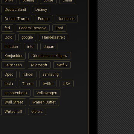
bmw
Boeing
Börse
China
Deutschland
Disney
Donald Trump
Europa
facebook
fed
Federal Reserve
Ford
Gold
google
Handelsstreit
Inflation
intel
Japan
Konjunktur
Künstliche Intelligenz
Leitzinsen
Microsoft
Netflix
Opec
rohoel
samsung
tesla
Trump
twitter
USA
us notenbank
Volkswagen
Wall Street
Warren Buffet
Wirtschaft
ölpreis