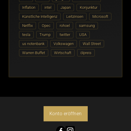
Inflation
intel
Japan
Konjunktur
Künstliche Intelligenz
Leitzinsen
Microsoft
Netflix
Opec
rohoel
samsung
tesla
Trump
twitter
USA
us notenbank
Volkswagen
Wall Street
Warren Buffet
Wirtschaft
ölpreis
Konto eröffnen