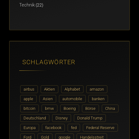
Technik
(22)
SCHLAGWÖRTER
airbus
Aktien
Alphabet
amazon
apple
Asien
automobile
banken
bitcoin
bmw
Boeing
Börse
China
Deutschland
Disney
Donald Trump
Europa
facebook
fed
Federal Reserve
Ford
Gold
google
Handelsstreit