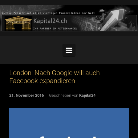
Skip to main content
London: Nach Google will auch
Facebook expandieren
21. November 2016
Geschrieben von
Kapital24