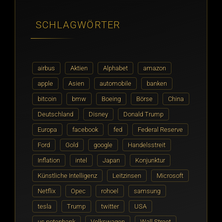
SCHLAGWÖRTER
airbus
Aktien
Alphabet
amazon
apple
Asien
automobile
banken
bitcoin
bmw
Boeing
Börse
China
Deutschland
Disney
Donald Trump
Europa
facebook
fed
Federal Reserve
Ford
Gold
google
Handelsstreit
Inflation
intel
Japan
Konjunktur
Künstliche Intelligenz
Leitzinsen
Microsoft
Netflix
Opec
rohoel
samsung
tesla
Trump
twitter
USA
us notenbank
Volkswagen
Wall Street