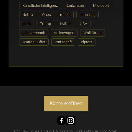
Künstliche Intelligenz
Leitzinsen
Microsoft
Netflix
Opec
rohoel
samsung
tesla
Trump
twitter
USA
us notenbank
Volkswagen
Wall Street
Warren Buffet
Wirtschaft
ölpreis
Konto eröffnen
FANUM Consulting AG, Sagistr.12, 8910 Affoltern am Albis,