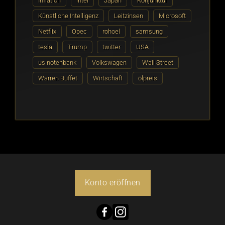
Inflation
intel
Japan
Konjunktur
Künstliche Intelligenz
Leitzinsen
Microsoft
Netflix
Opec
rohoel
samsung
tesla
Trump
twitter
USA
us notenbank
Volkswagen
Wall Street
Warren Buffet
Wirtschaft
ölpreis
Konto eröffnen