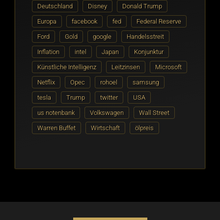
Deutschland
Disney
Donald Trump
Europa
facebook
fed
Federal Reserve
Ford
Gold
google
Handelsstreit
Inflation
intel
Japan
Konjunktur
Künstliche Intelligenz
Leitzinsen
Microsoft
Netflix
Opec
rohoel
samsung
tesla
Trump
twitter
USA
us notenbank
Volkswagen
Wall Street
Warren Buffet
Wirtschaft
ölpreis