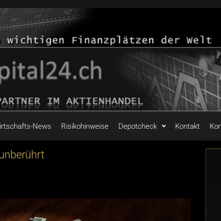
irtschafts-News
Risikohinweise
Depotcheck
Kontakt
Kon
 unberührt