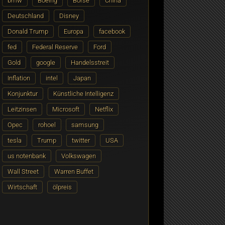
bmw
Boeing
Börse
China
Deutschland
Disney
Donald Trump
Europa
facebook
fed
Federal Reserve
Ford
Gold
google
Handelsstreit
Inflation
intel
Japan
Konjunktur
Künstliche Intelligenz
Leitzinsen
Microsoft
Netflix
Opec
rohoel
samsung
tesla
Trump
twitter
USA
us notenbank
Volkswagen
Wall Street
Warren Buffet
Wirtschaft
ölpreis