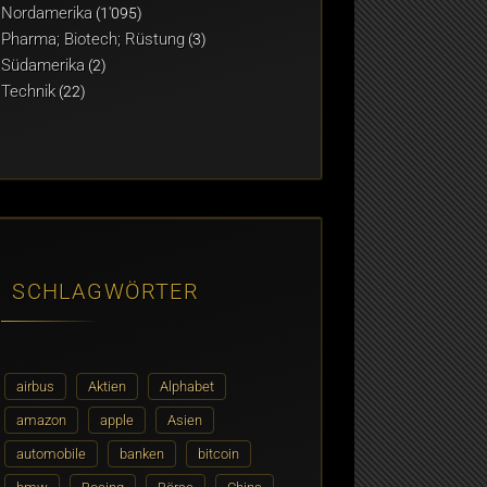
Nordamerika
(1'095)
Pharma; Biotech; Rüstung
(3)
Südamerika
(2)
Technik
(22)
SCHLAGWÖRTER
airbus
Aktien
Alphabet
amazon
apple
Asien
automobile
banken
bitcoin