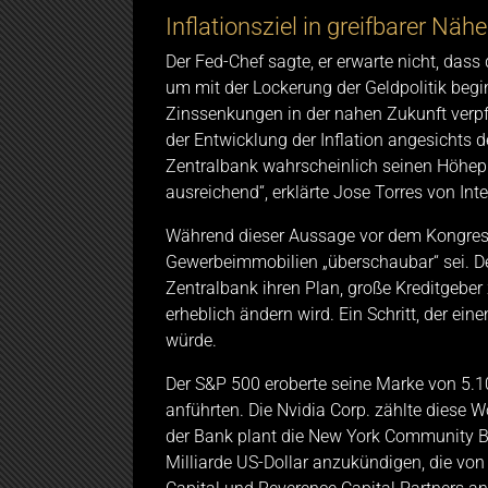
Inflationsziel in greifbarer Nähe
Der Fed-Chef sagte, er erwarte nicht, dass 
um mit der Lockerung der Geldpolitik beg
Zinssenkungen in der nahen Zukunft verpflic
der Entwicklung der Inflation angesichts d
Zentralbank wahrscheinlich seinen Höhepun
ausreichend“, erklärte Jose Torres von Inte
Während dieser Aussage vor dem Kongress 
Gewerbeimmobilien „überschaubar“ sei. De
Zentralbank ihren Plan, große Kreditgeber 
erheblich ändern wird. Ein Schritt, der ei
würde.
Der S&P 500 eroberte seine Marke von 5.1
anführten. Die Nvidia Corp. zählte diese
der Bank plant die New York Community Ban
Milliarde US-Dollar anzukündigen, die von