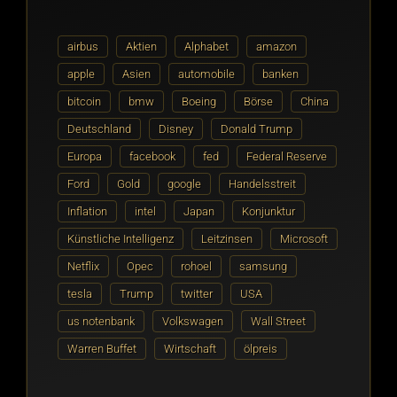
airbus
Aktien
Alphabet
amazon
apple
Asien
automobile
banken
bitcoin
bmw
Boeing
Börse
China
Deutschland
Disney
Donald Trump
Europa
facebook
fed
Federal Reserve
Ford
Gold
google
Handelsstreit
Inflation
intel
Japan
Konjunktur
Künstliche Intelligenz
Leitzinsen
Microsoft
Netflix
Opec
rohoel
samsung
tesla
Trump
twitter
USA
us notenbank
Volkswagen
Wall Street
Warren Buffet
Wirtschaft
ölpreis