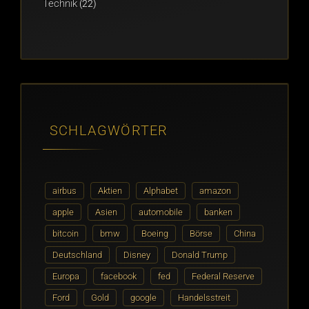
Technik
(22)
SCHLAGWÖRTER
airbus
Aktien
Alphabet
amazon
apple
Asien
automobile
banken
bitcoin
bmw
Boeing
Börse
China
Deutschland
Disney
Donald Trump
Europa
facebook
fed
Federal Reserve
Ford
Gold
google
Handelsstreit