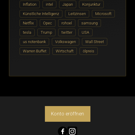
Inflation
intel
Japan
Konjunktur
Künstliche Intelligenz
Leitzinsen
Microsoft
Netflix
Opec
rohoel
samsung
tesla
Trump
twitter
USA
us notenbank
Volkswagen
Wall Street
Warren Buffet
Wirtschaft
ölpreis
Konto eröffnen