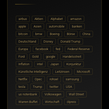
airbus
Aktien
Alphabet
amazon
apple
Asien
automobile
banken
bitcoin
bmw
Boeing
Börse
China
Deutschland
Disney
Donald Trump
Europa
facebook
fed
Federal Reserve
Ford
Gold
google
Handelsstreit
Inflation
intel
Japan
Konjunktur
Künstliche Intelligenz
Leitzinsen
Microsoft
Netflix
Opec
rohoel
samsung
tesla
Trump
twitter
USA
us notenbank
Volkswagen
Wall Street
Warren Buffet
Wirtschaft
ölpreis